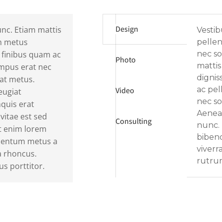
Design
unc. Etiam mattis
Vestib
um metus
pelle
 finibus quam ac
nec so
Photo
mattis
empus erat nec
dignis
at metus.
ac pel
Video
eugiat
nec so
quis erat
Aenean
itae est sed
Consulting
nunc. 
et enim lorem
biben
mentum metus a
viverr
la rhoncus.
rutrum
us porttitor.