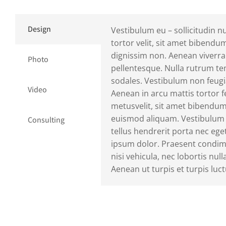
Design
Vestibulum eu – sollicitudin n
tortor velit, sit amet bibend
dignissim non. Aenean viverra
Photo
pellentesque. Nulla rutrum t
sodales. Vestibulum non feugi
Video
Aenean in arcu mattis tortor f
metusvelit, sit amet bibendum
euismod aliquam. Vestibulum v
Consulting
tellus hendrerit porta nec eg
ipsum dolor. Praesent condi
nisi vehicula, nec lobortis nul
Aenean ut turpis et turpis luct