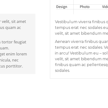
Design
Photo
Vid
velit, sit amet
Vestibulum viverra finibus
bus quam ac
tempus erat nec sodales eu 
velit, sit amet bibendum me
 tortor feugiat
Aenean viverra finibus qua
tempus erat nec sodales. 
quam.
in arcu! Vestibulum eu – sol
eget enim lorem
velit, sit amet bibendum me
icula, nec
finibus quam ac pellentes
tus porttitor.
sodales.