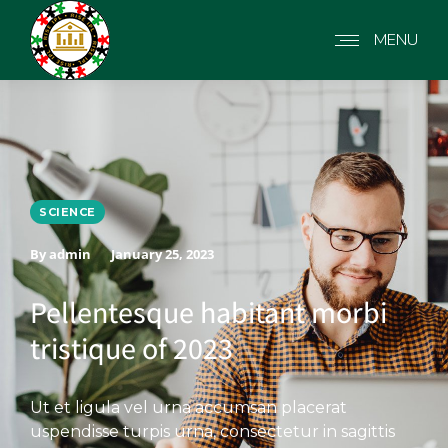
MENU
SCIENCE
By admin
January 25, 2023
Pellentesque habitant morbi
tristique of 2023
Ut et ligula vel urna accumsan placerat
uspendisse turpis urna, consectetur in sagittis