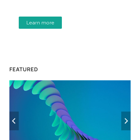
Mauris maximus sed eros eget posuere. Integer
at pellentesque!
Learn more
WE RECOMMEND
FEATURED